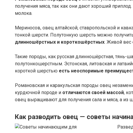
получения мяса, так как они дают хороший приплод
молока.
Мериносов, овец алтайской, ставропольской и кав
тонкой шерсти. Полутонкую шерсть можно получить
длинношёрстных и короткошёрстных
. Живой вес
Такие породы, как русская длинношёрстная, тянь-ша
полутонкошерстным. Эстонская, литовская и латви
короткой шерстью
есть неоспоримые преимущес
Романовская и каракульская породы овец незамени
курдючной породе и
отличаются своей массой
, к
овец выращивают для получения сала и мяса, а из 
Как разводить овец — советы начи
Развед