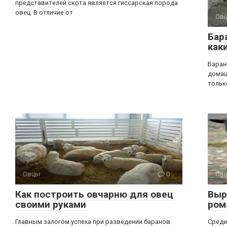
представителей скота является гиссарская порода
овец. В отличие от
Ов
Бар
как
Баран
домаш
тольк
Овцы
0
Ов
Как построить овчарню для овец
Выр
своими руками
ром
Главным залогом успеха при разведении баранов
Среди