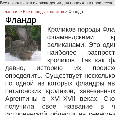
Все о кроликах и их разведении для новичков и профессио
Главная
>
Все породы кроликов
>
Фландр
Фландр
Кроликов породы Фла
фламандскими к
великанами. Это оди
наиболее распрос
кроликов. Так как 
давно, историю их происх
определить. Существует несколько
по одной из которых фландры я
патагонских кроликов, завезенн
Аргентины в XVI-XVII веках. Ско
получила свое название в ч
исторической области на северо-