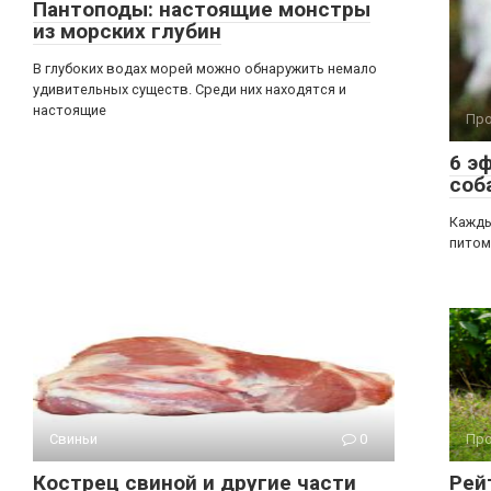
Пантоподы: настоящие монстры
из морских глубин
В глубоких водах морей можно обнаружить немало
удивительных существ. Среди них находятся и
настоящие
Про
6 э
соб
Кажды
питом
Свиньи
0
Про
Кострец свиной и другие части
Рей