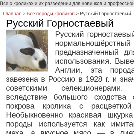
Все о кроликах и их разведении для новичков и профессио
Главная
>
Все породы кроликов
>
Русский Горностаевый
Русский Горностаевый
Русский горностаевы
нормальношёрстный 
предназначенный дл
использования. Выве
Англии, эта пород
завезена в Россию в 1928 г. и зн
советскими селекционерами.
вследствие большого сходства 
покрова кролика с расцветкой
Необыкновенно красивая шкурка
породы используется как имита
меха, а вкусное мясо — в диет