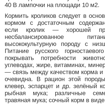
40 В лампочки на площади 10 м2.
Кормить кроликов следует в осно
кормом с достаточным содержан
если кролик — хорошей прод
несбалансированное пит
высококультурную породу с низ
Питание русского горностаевог
покрывать потребности животн
углеводах, жире, витаминах, мин
— связь между качеством корма и
очевидна. В рацион этой пород
клевер, эспарцет и др. зелёный к
рыбная мука; различные сем
травяная мука; сочный корм в виде