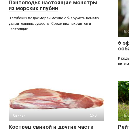
Пантоподы: настоящие монстры
из морских глубин
В глубоких водах морей можно обнаружить немало
удивительных существ. Среди них находятся и
настоящие
Про
6 э
соб
Кажды
питом
Свиньи
0
Про
Кострец свиной и другие части
Рей