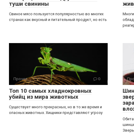
туши свинины
жив
Свиное мясо пользуется популярностью во многих
Многи
странах как вкусный и питательный продукт, но есть
облад
реаги
Прочее
0
Про
Топ 10 самых хладнокровных
Шин
убийц из мира животных
зве
зар
Существует много прекрасных, но в то же время и
вло
опасных животных. Хищники представляют угрозу
Обита
шинши
Зверь