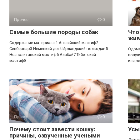
Прочее
0
Про
Самые большие породы собак
Что
жив
Содержание материала:1 Английский мастиф2
Сенбернар3 Немецкий дог4 Ирландский волкодав5
Одома
Неаполитанский мастиф6 Алабай7 Тибетский
попул
мастиф8
или р
Прочее
0
Про
Почему стоит завести кошку:
Усы
причины, озвученные учеными
Домаш