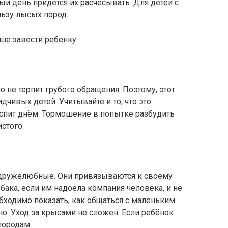
ый день придётся их расчёсывать. Для детей с
льзу лысых пород.
 не терпит грубого обращения. Поэтому, этот
дчивых детей. Учитывайте и то, что это
спит днём. Тормошение в попытке разбудить
стого.
дружелюбные. Они привязываются к своему
обака, если им надоела компания человека, и не
обходимо показать, как общаться с маленьким
но. Уход за крысами не сложен. Если ребёнок
породам.