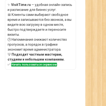
✨
VisitTime.ru
— удобная онлайн-запись
и расписание для бизнес услуг.
📅 Клиенты сами выбирают свободное
время и записываются без звонков, а вы
видите всю загрузку в одном месте,
быстро подтверждаете и переносите
визиты.
🕒 Напоминания снижают количество
пропусков, а порядок в графике
экономит время администратора.
💡
Подходит частным мастерам,
студиям и небольшим компаниям.
✅
Начать пользоваться сервисом