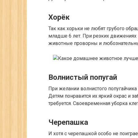
Хорёк
Так как хорьки не любят грубого обра
младше 6 лет. При резких движениях
животные проворны и любознательны 
Волнистый попугай
При желании волнистого попугайчика 
Детям понравится их яркий окрас и з
требуется. Своевременная уборка клет
Черепашка
И хотя с черепашкой особо не поигра