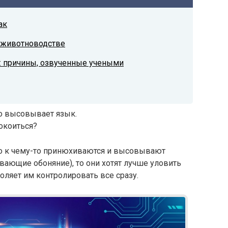
ак
 животноводстве
: причины, озвученные учеными
о к чему-то принюхиваются и высовывают
ивающие обоняние), то они хотят лучше уловить
оляет им контролировать все сразу.