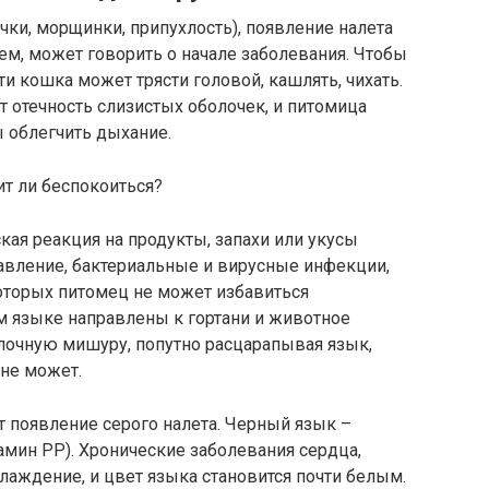
чки, морщинки, припухлость), появление налета
ием, может говорить о начале заболевания. Чтобы
и кошка может трясти головой, кашлять, чихать.
отечность слизистых оболочек, и питомица
 облегчить дыхание.
кая реакция на продукты, запахи или укусы
авление, бактериальные и вирусные инфекции,
которых питомец не может избавиться
м языке направлены к гортани и животное
елочную мишуру, попутно расцарапывая язык,
 не может.
появление серого налета. Черный язык –
амин PP). Хронические заболевания сердца,
лаждение, и цвет языка становится почти белым.