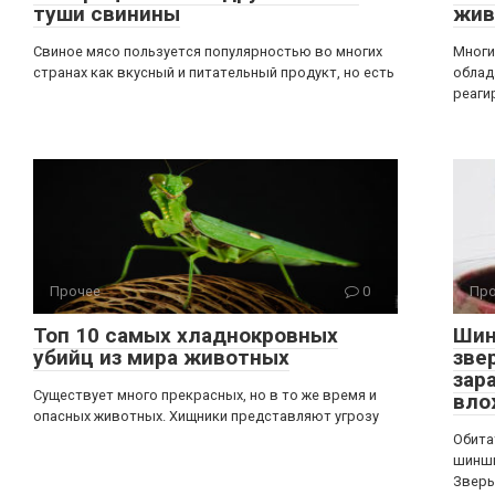
туши свинины
жив
Свиное мясо пользуется популярностью во многих
Многи
странах как вкусный и питательный продукт, но есть
облад
реаги
Прочее
0
Про
Топ 10 самых хладнокровных
Шин
убийц из мира животных
зве
зар
Существует много прекрасных, но в то же время и
вло
опасных животных. Хищники представляют угрозу
Обита
шинши
Зверь