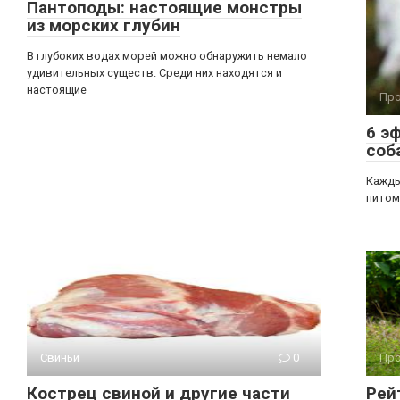
Пантоподы: настоящие монстры
из морских глубин
В глубоких водах морей можно обнаружить немало
удивительных существ. Среди них находятся и
настоящие
Про
6 э
соб
Кажды
питом
Свиньи
0
Про
Кострец свиной и другие части
Рей