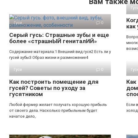
Вам также м
Гус
Ког
Гуси
0
как
Серый гусь: Страшные зубы и еще
Вопро
более «страшнЫЙ гениталИЙ»
многи
возмо
Содержание материала:1 Внешний вид гуся2 Есть ли у
гусей зубы3 Образ жизни и размножение4
Гуси
0
Гус
Как построить помещение для
Как
гусей? Советы по уходу за
дом
гусятником
спо
Любой фермер желает получать хорошую прибыль
Если 
от своего дела. Насколько прибыльным будет
холод
начатое дело,