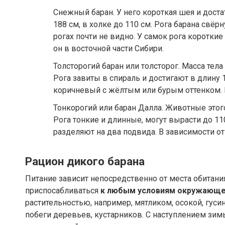
Снежный баран. У него короткая шея и доста
188 см, в холке до 110 см. Рога барана свёр
рогах почти не видно. У самок рога коротки
он в восточной части Сибири.
Толсторогий баран или толсторог. Масса тела 
Рога завиты в спираль и достигают в длину 1
коричневый с жёлтым или бурым оттенком. 
Тонкорогий или баран Далла. Животные этого
Рога тонкие и длинные, могут вырасти до 11
разделяют на два подвида. В зависимости от
Рацион дикого барана
Питание зависит непосредственно от места обитани
приспосабливаться
к любым условиям окружающ
растительностью, например, мятликом, осокой, гус
побеги деревьев, кустарников. С наступлением зим