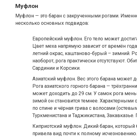
Муфлон
Муфлон — это баран с закрученными рогами. Имен
несколько основных подвидов:
Европейский муфлон. Его тело может достигат
Цвет меха напрямую зависит от времён года
летний окрас, каштаново-бурый – зимний. Рог
наоборот, рога практически отсутствуют. Об
Сардинии и Корсики.
Азиатский муфлон. Вес этого барана может дос
Рога азиатского горного барана — трёхгранн
может доходить до 29 см. У самок рога мен
зимой он становится темнее. Характерными 
по спине и чёрная грива с волосами (остевы
Туркменистана и Таджикистана, Закавказье.
Киприотский муфлон. Дикий баран, который б
привела вид почти к полному исчезновению. 