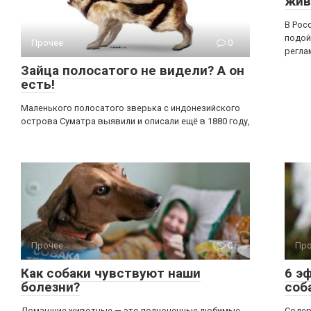
жив
В Рос
подой
Прочее
0
регла
Зайца полосатого не видели? А он
есть!
Маленького полосатого зверька с индонезийского
острова Суматра выявили и описали ещё в 1880 году,
Прочее
0
Про
Как собаки чувствуют наши
6 э
болезни?
соб
Домашние животные — это полноценные любимые
Содер