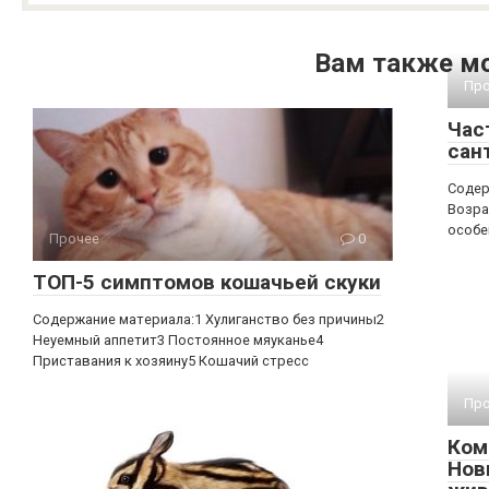
Вам также м
Про
Час
сан
Содер
Возра
особе
Прочее
0
ТОП-5 симптомов кошачьей скуки
Содержание материала:1 Хулиганство без причины2
Неуемный аппетит3 Постоянное мяуканье4
Приставания к хозяину5 Кошачий стресс
Про
Ком
Нов